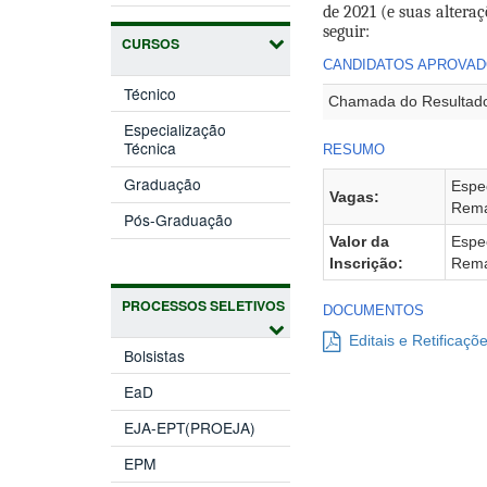
de 2021
(e suas alteraç
seguir:
CURSOS
CANDIDATOS APROVA
Técnico
Chamada do Resultad
Especialização
Técnica
RESUMO
Graduação
Espec
Vagas:
Rema
Pós-Graduação
Valor da
Espec
Inscrição:
Rema
PROCESSOS SELETIVOS
DOCUMENTOS
Editais e Retificaçõ
Bolsistas
EaD
EJA-EPT(PROEJA)
EPM