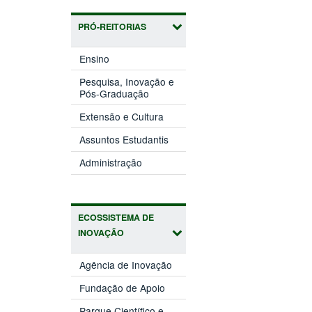
PRÓ-REITORIAS
(abre
Ensino
em
nova
Pesquisa, Inovação e
(abre
janela)
Pós-Graduação
em
(abre
nova
Extensão e Cultura
em
janela)
(abre
nova
Assuntos Estudantis
em
janela)
(abre
nova
Administração
em
janela)
nova
janela)
ECOSSISTEMA DE
INOVAÇÃO
(abre
Agência de Inovação
em
(abre
nova
Fundação de Apoio
em
janela)
nova
Parque Científico e