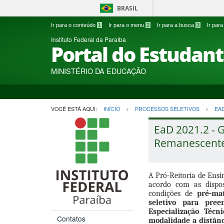
BRASIL
Ir para o conteúdo
1
Ir para o menu
2
Ir para a busca
3
Ir par
Instituto Federal da Paraíba
Portal do Estudan
MINISTÉRIO DA EDUCAÇÃO
VOCÊ ESTÁ AQUI:
INÍCIO
PROCESSOS SELETIVOS
EA
EaD 2021.2 - G
Remanescentes
A Pró-Reitoria de Ensi
acordo com as dispos
condições de
pré-ma
seletivo para pre
Especialização Téc
Contatos
modalidade a distânc