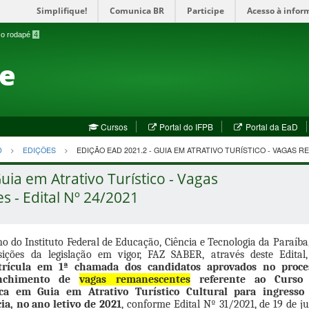
Simplifique!
Comunica BR
Participe
Acesso à infor
a o rodapé
4
te
(abre
(a
Cursos
Portal do IFPB
Portal da EaD
em
em
nova
no
D
EDIÇÕES
EDIÇÃO EAD 2021.2 - GUIA EM ATRATIVO TURÍSTICO - VAGAS
janela)
jan
uia em Atrativo Turístico - Vagas
 - Edital Nº 24/2021
no do Instituto Federal de Educação, Ciência e Tecnologia da Paraíba
ições da legislação em vigor, FAZ SABER, através deste Edital,
trícula em 1ª chamada dos candidatos aprovados no proce
enchimento de
vagas remanescentes
referente ao Curso
nica em Guia em Atrativo Turístico Cultural para ingresso
ia, no ano letivo de 2021
, conforme Edital Nº 31/2021, de 19 de j