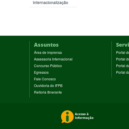
Internacionalização
Assuntos
Serv
(abre
Área de imprensa
Portal d
em
(abre
Assessoria Internacional
Portal d
nova
em
(abre
Concurso Público
Portal d
janela)
nova
em
(abre
Egressos
Portal 
janela)
nova
em
(abre
Fale Conosco
janela)
nova
em
(abre
Ouvidoria do IFPB
janela)
nova
em
(abre
Reitoria Itinerante
janela)
nova
em
janela)
nova
janela)