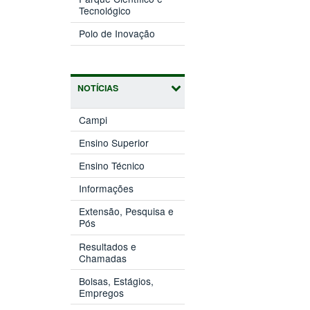
(abre
janela)
Tecnológico
em
(abre
nova
Polo de Inovação
em
janela)
nova
janela)
NOTÍCIAS
Campi
Ensino Superior
Ensino Técnico
Informações
Extensão, Pesquisa e
Pós
Resultados e
Chamadas
Bolsas, Estágios,
Empregos