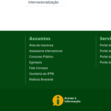
Internacionalização
Assuntos
Serv
(abre
Área de imprensa
Portal d
em
(abre
Assessoria Internacional
Portal d
nova
em
(abre
Concurso Público
Portal d
janela)
nova
em
(abre
Egressos
Portal 
janela)
nova
em
(abre
Fale Conosco
janela)
nova
em
(abre
Ouvidoria do IFPB
janela)
nova
em
(abre
Reitoria Itinerante
janela)
nova
em
janela)
nova
janela)