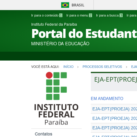
BRASIL
Ir para o conteúdo
1
Ir para o menu
2
Ir para a busca
3
Ir par
Instituto Federal da Paraíba
Portal do Estudan
MINISTÉRIO DA EDUCAÇÃO
VOCÊ ESTÁ AQUI:
INÍCIO
PROCESSOS SELETIVOS
EJA
EJA-EPT(PROEJ
EM ANDAMENTO
EJA-EPT(PROEJA) 202
EJA-EPT(PROEJA) 202
EJA-EPT(PROEJA) 202
Contatos