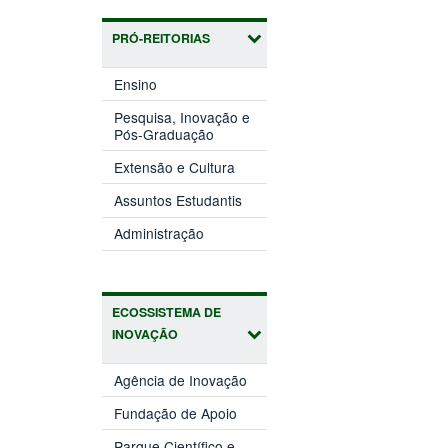
PRÓ-REITORIAS
(abre
Ensino
em
nova
Pesquisa, Inovação e
(abre
janela)
Pós-Graduação
em
(abre
nova
Extensão e Cultura
em
janela)
(abre
nova
Assuntos Estudantis
em
janela)
(abre
nova
Administração
em
janela)
nova
janela)
ECOSSISTEMA DE
INOVAÇÃO
(abre
Agência de Inovação
em
(abre
nova
Fundação de Apoio
em
janela)
nova
Parque Científico e