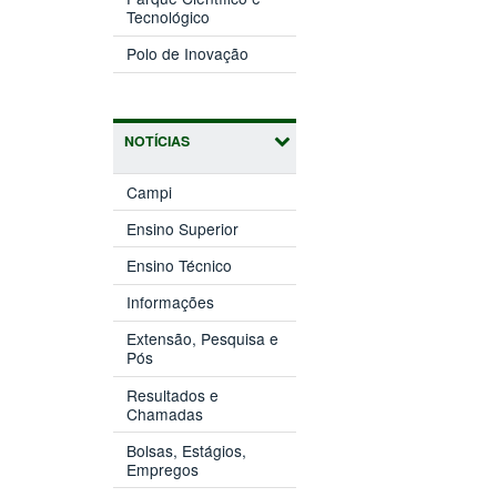
(abre
janela)
Tecnológico
em
(abre
nova
Polo de Inovação
em
janela)
nova
janela)
NOTÍCIAS
Campi
Ensino Superior
Ensino Técnico
Informações
Extensão, Pesquisa e
Pós
Resultados e
Chamadas
Bolsas, Estágios,
Empregos