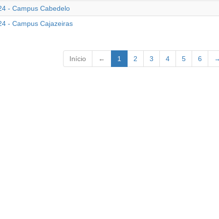
4 - Campus Cabedelo
4 - Campus Cajazeiras
Início
←
1
2
3
4
5
6