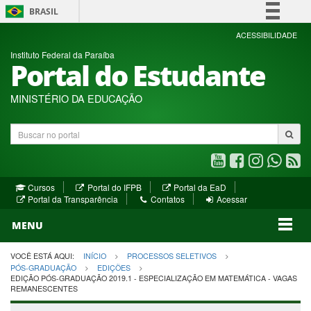
BRASIL
Simplifique!
ACESSIBILIDADE
Instituto Federal da Paraíba
Comunica BR
Portal do Estudante
Participe
Acesso à informação
MINISTÉRIO DA EDUCAÇÃO
Legislação
Buscar
Canais
no
portal
Youtube
Facebook
Instagram
WhatsA
R
(abre
(abre
(abre
(abre
(a
(abre
(abre
Cursos
Portal do IFPB
Portal da EaD
em
em
em
em
e
(abre
em
em
Portal da Transparência
Contatos
Acessar
nova
nova
nova
nova
no
em
nova
nova
nova
janela)
janela)
MENU
janela)
janela)
janela)
janela)
ja
janela)
VOCÊ ESTÁ AQUI:
INÍCIO
PROCESSOS SELETIVOS
PÓS-GRADUAÇÃO
EDIÇÕES
EDIÇÃO PÓS-GRADUAÇÃO 2019.1 - ESPECIALIZAÇÃO EM MATEMÁTICA - VAGAS
REMANESCENTES