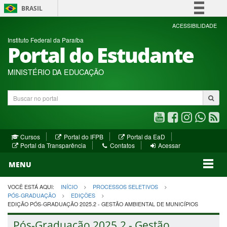
BRASIL
Simplifique!
ACESSIBILIDADE
Instituto Federal da Paraíba
Comunica BR
Portal do Estudante
Participe
Acesso à informação
MINISTÉRIO DA EDUCAÇÃO
Legislação
Buscar
Canais
no
portal
Youtube
Facebook
Instagram
WhatsA
R
(abre
(abre
(abre
(abre
(a
(abre
(abre
Cursos
Portal do IFPB
Portal da EaD
em
em
em
em
e
(abre
em
em
Portal da Transparência
Contatos
Acessar
nova
nova
nova
nova
no
em
nova
nova
nova
janela)
janela)
MENU
janela)
janela)
janela)
janela)
ja
janela)
VOCÊ ESTÁ AQUI:
INÍCIO
PROCESSOS SELETIVOS
PÓS-GRADUAÇÃO
EDIÇÕES
EDIÇÃO PÓS-GRADUAÇÃO 2025.2 - GESTÃO AMBIENTAL DE MUNICÍPIOS
Pós-Graduação 2025.2 - Gestão