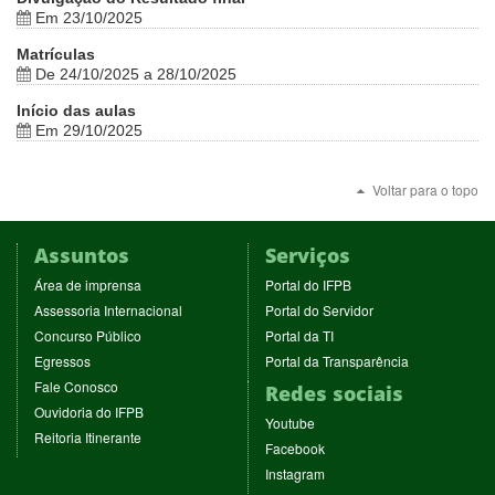
Em 23/10/2025
Matrículas
De 24/10/2025 a 28/10/2025
Início das aulas
Em 29/10/2025
Voltar para o topo
Assuntos
Serviços
(abre
(abre
Área de imprensa
Portal do IFPB
em
em
(abre
(abre
Assessoria Internacional
Portal do Servidor
nova
nova
em
em
(abre
(abre
Concurso Público
Portal da TI
janela)
janela)
nova
nova
em
em
(abre
(abre
Egressos
Portal da Transparência
janela)
janela)
nova
nova
em
em
(abre
Fale Conosco
Redes sociais
janela)
janela)
nova
nova
em
(abre
Ouvidoria do IFPB
janela)
janela)
(abre
nova
Youtube
em
(abre
Reitoria Itinerante
em
janela)
(abre
nova
Facebook
em
nova
em
janela)
(abre
nova
Instagram
janela)
nova
em
janela)