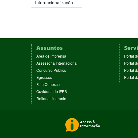
Internacionalização
Assuntos
Serv
(abre
Área de imprensa
Portal d
em
(abre
Assessoria Internacional
Portal d
nova
em
(abre
Concurso Público
Portal d
janela)
nova
em
(abre
Egressos
Portal 
janela)
nova
em
(abre
Fale Conosco
janela)
nova
em
(abre
Ouvidoria do IFPB
janela)
nova
em
(abre
Reitoria Itinerante
janela)
nova
em
janela)
nova
janela)