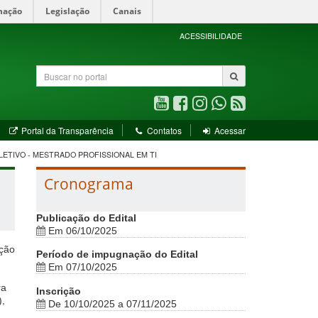
mação
Legislação
Canais
ACESSIBILIDADE
Buscar
no
portal
Youtube
Facebook
Instagram
WhatsApp
RSS
(abre
(abre
(abre
(abre
(abre
bre
(abre
Portal da Transparência
Contatos
Acessar
em
em
em
em
em
em
nova
nova
nova
nova
nova
va
nova
LETIVO - MESTRADO PROFISSIONAL EM TI
ela)
janela)
janela)
janela)
janela)
janela)
janela)
Cronograma
Publicação do Edital
Em 06/10/2025
ação
Período de impugnação do Edital
Em 07/10/2025
ra
Inscrição
),
De 10/10/2025 a 07/11/2025