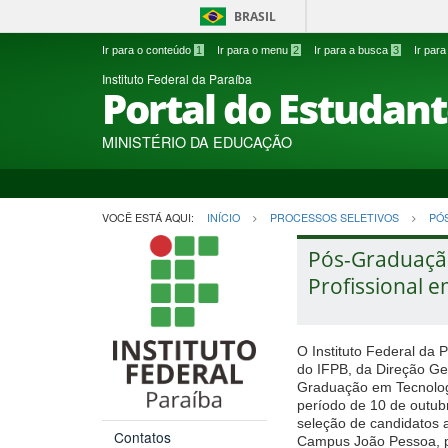
BRASIL
Ir para o conteúdo
1
Ir para o menu
2
Ir para a busca
3
Ir par
Instituto Federal da Paraíba
Portal do Estudan
MINISTÉRIO DA EDUCAÇÃO
VOCÊ ESTÁ AQUI:
INÍCIO
PROCESSOS SELETIVOS
PÓ
Pós-Graduação
Profissional e
O Instituto Federal da
do IFPB, da Direção G
Graduação em Tecnologi
período de 10 de outub
seleção de candidatos 
Contatos
Campus João Pessoa, p