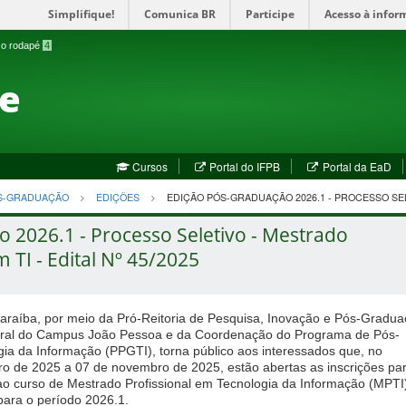
Simplifique!
Comunica BR
Participe
Acesso à infor
a o rodapé
4
te
(abre
(a
Cursos
Portal do IFPB
Portal da EaD
em
em
nova
no
S-GRADUAÇÃO
EDIÇÕES
EDIÇÃO PÓS-GRADUAÇÃO 2026.1 - PROCESSO SE
janela)
jan
 2026.1 - Processo Seletivo - Mestrado
m TI - Edital Nº 45/2025
 Paraíba, por meio da Pró-Reitoria de Pesquisa, Inovação e Pós-Gradu
eral do Campus João Pessoa e da Coordenação do Programa de Pós-
a da Informação (PPGTI), torna público aos interessados que, no
ro de 2025 a 07 de novembro de 2025, estão abertas as inscrições pa
ao curso de Mestrado Profissional em Tecnologia da Informação (MPTI
ara o período 2026.1.