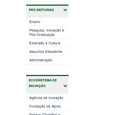
PRÓ-REITORIAS
(abre
Ensino
em
nova
Pesquisa, Inovação e
(abre
janela)
Pós-Graduação
em
(abre
nova
Extensão e Cultura
em
janela)
(abre
nova
Assuntos Estudantis
em
janela)
(abre
nova
Administração
em
janela)
nova
janela)
ECOSSISTEMA DE
INOVAÇÃO
(abre
Agência de Inovação
em
(abre
nova
Fundação de Apoio
em
janela)
nova
Parque Científico e