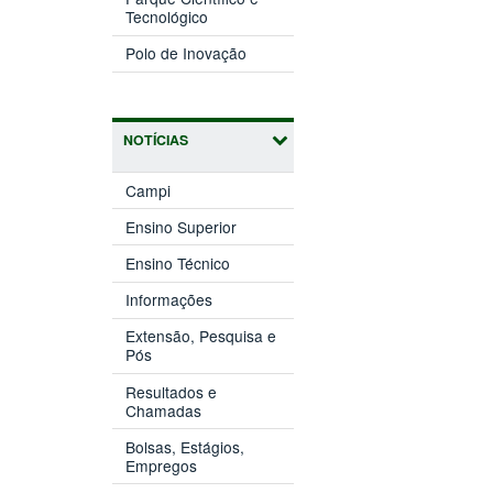
(abre
janela)
Tecnológico
em
(abre
nova
Polo de Inovação
em
janela)
nova
janela)
NOTÍCIAS
Campi
Ensino Superior
Ensino Técnico
Informações
Extensão, Pesquisa e
Pós
Resultados e
Chamadas
Bolsas, Estágios,
Empregos