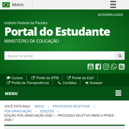
BRASIL
Simplifique!
ACESSIBILIDADE
Instituto Federal da Paraíba
Comunica BR
Portal do Estudante
Participe
Acesso à informação
MINISTÉRIO DA EDUCAÇÃO
Legislação
Buscar
Canais
no
portal
Youtube
Facebook
Instagram
WhatsA
R
(abre
(abre
(abre
(abre
(a
(abre
(abre
Cursos
Portal do IFPB
Portal da EaD
em
em
em
em
e
(abre
em
em
Portal da Transparência
Contatos
Acessar
nova
nova
nova
nova
no
em
nova
nova
nova
janela)
janela)
MENU
janela)
janela)
janela)
janela)
ja
janela)
VOCÊ ESTÁ AQUI:
INÍCIO
PROCESSOS SELETIVOS
PÓS-GRADUAÇÃO
EDIÇÕES
EDIÇÃO PÓS-GRADUAÇÃO 2026.1 - PROCESSO SELETIVO PARA O PPGEE -
2026.1