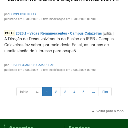
por
COMPEC/REITORIA
publicado em 30/03/2026 - última modificação em 30/03/2026 00h00
PSCT
2026.1 - Vagas Remanescentes - Campus Cajazeiras
[Edital]
A Direção de Desenvolvimento do Ensino do IFPB - Campus
Cajazeiras faz saber, por meio deste Edital, as normas de
manifestação de interesse para ocupa& ...
por
PRE/DEP/CAMPUS CAJAZEIRAS
publicado em 27/02/2026 - última modificação em 27/02/2026 00h00
Início
←
1
2
3
4
5
→
Fim
Voltar para o topo
Assuntos
Serviços