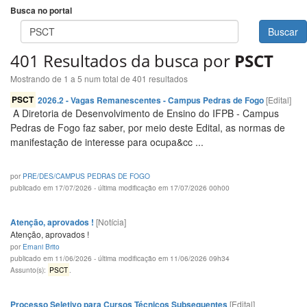
Busca no portal
Buscar
401 Resultados da busca por
PSCT
Mostrando de 1 a 5 num total de 401 resultados
PSCT
2026.2 - Vagas Remanescentes - Campus Pedras de Fogo
[Edital]
A Diretoria de Desenvolvimento de Ensino do IFPB - Campus
Pedras de Fogo faz saber, por meio deste Edital, as normas de
manifestação de interesse para ocupa&cc ...
por
PRE/DES/CAMPUS PEDRAS DE FOGO
publicado em 17/07/2026 - última modificação em 17/07/2026 00h00
Atenção, aprovados !
[Notícia]
Atenção, aprovados !
por
Ernani Brito
publicado em 11/06/2026 - última modificação em 11/06/2026 09h34
Assunto(s):
PSCT
.
Processo Seletivo para Cursos Técnicos Subsequentes
[Edital]