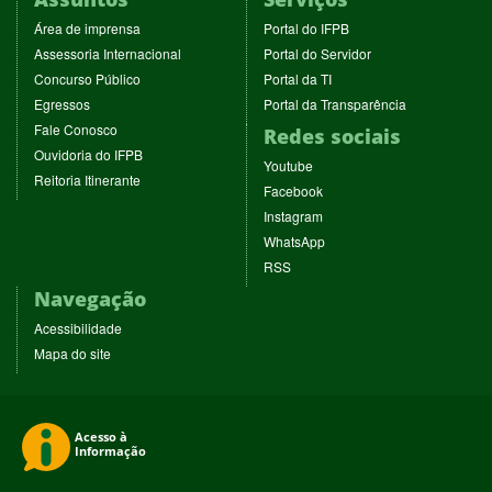
(abre
(abre
Área de imprensa
Portal do IFPB
em
em
(abre
(abre
Assessoria Internacional
Portal do Servidor
nova
nova
em
em
(abre
(abre
Concurso Público
Portal da TI
janela)
janela)
nova
nova
em
em
(abre
(abre
Egressos
Portal da Transparência
janela)
janela)
nova
nova
em
em
(abre
Fale Conosco
Redes sociais
janela)
janela)
nova
nova
em
(abre
Ouvidoria do IFPB
janela)
janela)
(abre
nova
Youtube
em
(abre
Reitoria Itinerante
em
janela)
(abre
nova
Facebook
em
nova
em
janela)
(abre
nova
Instagram
janela)
nova
em
janela)
(abre
WhatsApp
janela)
nova
em
(abre
RSS
janela)
nova
em
Navegação
janela)
nova
janela)
Acessibilidade
Mapa do site