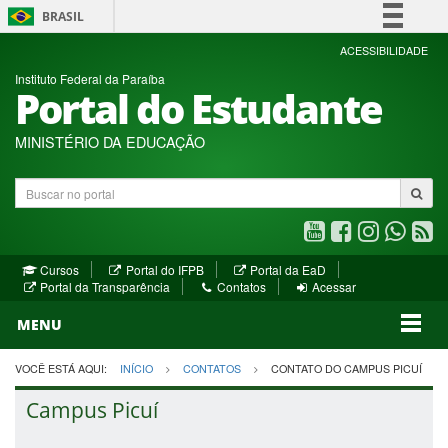
BRASIL
Simplifique!
ACESSIBILIDADE
Instituto Federal da Paraíba
Comunica BR
Portal do Estudante
Participe
Acesso à informação
MINISTÉRIO DA EDUCAÇÃO
Legislação
Buscar
Canais
no
portal
Youtube
Facebook
Instagram
WhatsA
R
(abre
(abre
(abre
(abre
(a
(abre
(abre
Cursos
Portal do IFPB
Portal da EaD
em
em
em
em
e
(abre
em
em
Portal da Transparência
Contatos
Acessar
nova
nova
nova
nova
no
em
nova
nova
nova
janela)
janela)
MENU
janela)
janela)
janela)
janela)
ja
janela)
VOCÊ ESTÁ AQUI:
INÍCIO
CONTATOS
CONTATO DO CAMPUS PICUÍ
Campus Picuí