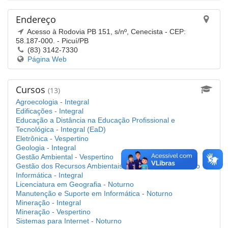
Endereço
Acesso à Rodovia PB 151, s/nº, Cenecista - CEP:
58.187-000. - Picuí/PB
(83) 3142-7330
(abre
Página Web
em
nova
janela)
Cursos
(13)
Agroecologia - Integral
Edificações - Integral
Educação a Distância na Educação Profissional e
Tecnológica - Integral (EaD)
Eletrônica - Vespertino
Geologia - Integral
Gestão Ambiental - Vespertino
Gestão dos Recursos Ambientais do Semiárido - Noturno
Informática - Integral
Licenciatura em Geografia - Noturno
Manutenção e Suporte em Informática - Noturno
Mineração - Integral
Mineração - Vespertino
Sistemas para Internet - Noturno