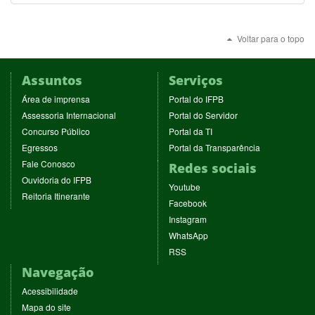
Voltar para o topo
Assuntos
Serviços
(abre
(abre
Área de imprensa
Portal do IFPB
em
em
(abre
(abre
Assessoria Internacional
Portal do Servidor
nova
nova
em
em
(abre
(abre
Concurso Público
Portal da TI
janela)
janela)
nova
nova
em
em
(abre
(abre
Egressos
Portal da Transparência
janela)
janela)
nova
nova
em
em
(abre
Fale Conosco
Redes sociais
janela)
janela)
nova
nova
em
(abre
Ouvidoria do IFPB
janela)
janela)
(abre
nova
Youtube
em
(abre
Reitoria Itinerante
em
janela)
(abre
nova
Facebook
em
nova
em
janela)
(abre
nova
Instagram
janela)
nova
em
janela)
(abre
WhatsApp
janela)
nova
em
(abre
RSS
janela)
nova
em
Navegação
janela)
nova
janela)
Acessibilidade
Mapa do site