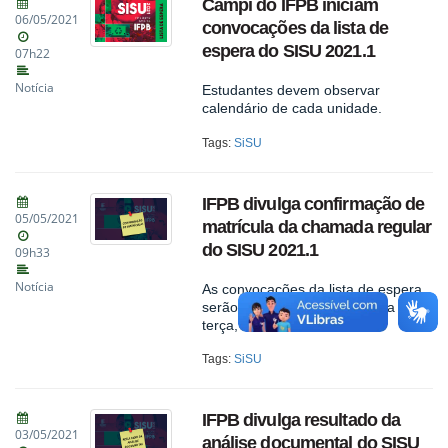
Campi do IFPB iniciam
06/05/2021
convocações da lista de
espera do SISU 2021.1
07h22
Notícia
Estudantes devem observar
calendário de cada unidade.
Tags:
SiSU
IFPB divulga confirmação de
05/05/2021
matrícula da chamada regular
do SISU 2021.1
09h33
Notícia
As convocações da lista de espera
serão realizadas a partir desta
terça, 04 de maio.
Tags:
SiSU
IFPB divulga resultado da
03/05/2021
análise documental do SISU