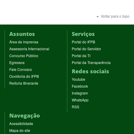
Voltar para o topo
Assuntos
Serviços
(abre
(abre
Área de imprensa
Portal do IFPB
em
em
(abre
(abre
Assessoria Internacional
Portal do Servidor
nova
nova
em
em
(abre
(abre
Concurso Público
Portal da TI
janela)
janela)
nova
nova
em
em
(abre
(abre
Egressos
Portal da Transparência
janela)
janela)
nova
nova
em
em
(abre
Fale Conosco
Redes sociais
janela)
janela)
nova
nova
em
(abre
Ouvidoria do IFPB
janela)
janela)
(abre
nova
Youtube
em
(abre
Reitoria Itinerante
em
janela)
(abre
nova
Facebook
em
nova
em
janela)
(abre
nova
Instagram
janela)
nova
em
janela)
(abre
WhatsApp
janela)
nova
em
(abre
RSS
janela)
nova
em
Navegação
janela)
nova
janela)
Acessibilidade
Mapa do site