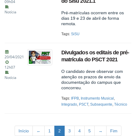
do Sisu 2021.1
09h04
Notícia
Pré-matrículas ocorrem entre os
dias 19 e 23 de abril de forma
remota.
Tags:
SiSU
Divulgados os editais de pré-
20/04/2021
matrícula do PSCT 2021
12h07
O candidato deve observar com
atenção os prazos de envio da
Notícia
documentação do campus que
concorreu.
Tags:
IFPB
,
Instrumento Musical
,
Integrado
,
PSCT
,
Subsequente
,
Técnico
Início
←
1
2
3
4
5
→
Fim