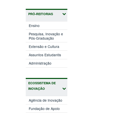
PRÓ-REITORIAS
(abre
Ensino
em
nova
Pesquisa, Inovação e
(abre
janela)
Pós-Graduação
em
(abre
nova
Extensão e Cultura
em
janela)
(abre
nova
Assuntos Estudantis
em
janela)
(abre
nova
Administração
em
janela)
nova
janela)
ECOSSISTEMA DE
INOVAÇÃO
(abre
Agência de Inovação
em
(abre
nova
Fundação de Apoio
em
janela)