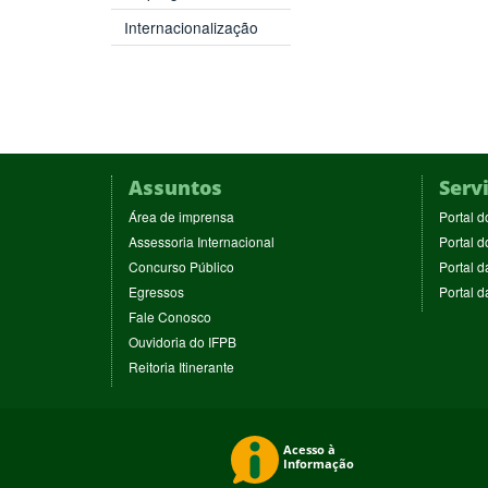
Internacionalização
Assuntos
Serv
(abre
Área de imprensa
Portal d
em
(abre
Assessoria Internacional
Portal d
nova
em
(abre
Concurso Público
Portal d
janela)
nova
em
(abre
Egressos
Portal 
janela)
nova
em
(abre
Fale Conosco
janela)
nova
em
(abre
Ouvidoria do IFPB
janela)
nova
em
(abre
Reitoria Itinerante
janela)
nova
em
janela)
nova
janela)