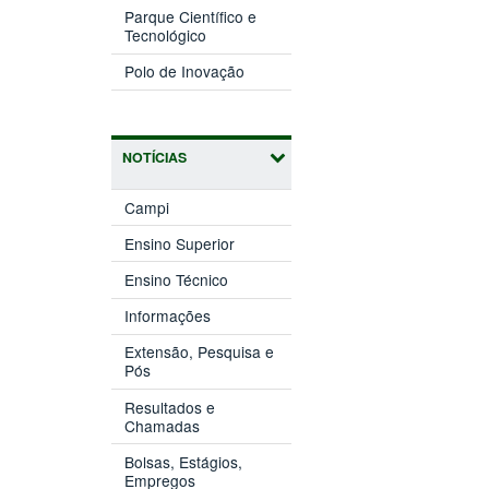
nova
Parque Científico e
(abre
janela)
Tecnológico
em
(abre
nova
Polo de Inovação
em
janela)
nova
janela)
NOTÍCIAS
Campi
Ensino Superior
Ensino Técnico
Informações
Extensão, Pesquisa e
Pós
Resultados e
Chamadas
Bolsas, Estágios,
Empregos