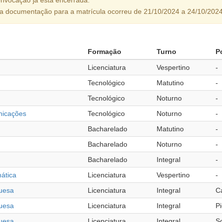
da documentação para a matrícula ocorreu de 21/10/2024 a 24/10/2024
Formação
Turno
P
Licenciatura
Vespertino
-
Tecnológico
Matutino
-
Tecnológico
Noturno
-
nicações
Tecnológico
Noturno
-
Bacharelado
Matutino
-
Bacharelado
Noturno
-
Bacharelado
Integral
-
ática
Licenciatura
Vespertino
-
guesa
Licenciatura
Integral
C
guesa
Licenciatura
Integral
Pi
guesa
Licenciatura
Integral
S