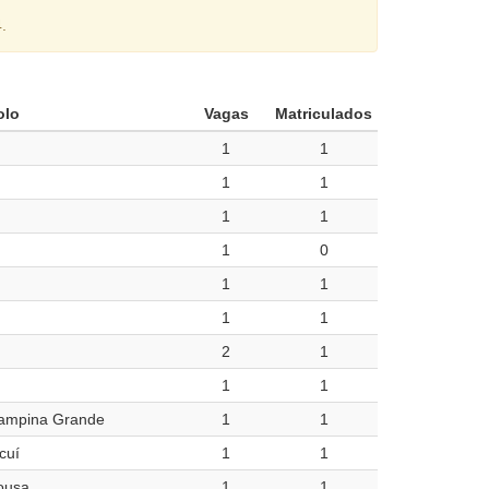
.
olo
Vagas
Matriculados
1
1
1
1
1
1
1
0
1
1
1
1
2
1
1
1
ampina Grande
1
1
cuí
1
1
ousa
1
1