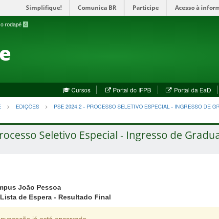
Simplifique!
Comunica BR
Participe
Acesso à infor
a o rodapé
4
te
(abre
(a
Cursos
Portal do IFPB
Portal da EaD
em
em
nova
no
E
EDIÇÕES
PSE 2024.2 - PROCESSO SELETIVO ESPECIAL - INGRESSO DE 
janela)
jan
rocesso Seletivo Especial - Ingresso de Gradu
mpus João Pessoa
Lista de Espera - Resultado Final
nvocação já está encerrada.