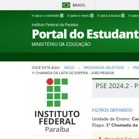
BRASIL
Ir para o conteúdo
1
Ir para o menu
2
Ir para a busca
3
Ir par
Instituto Federal da Paraíba
Portal do Estudan
MINISTÉRIO DA EDUCAÇÃO
VOCÊ ESTÁ AQUI:
INÍCIO
PROCESSOS SELETIVOS
PS
1ª CHAMADA DA LISTA DE ESPERA - JOÃO PESSOA
PSE 2024.2 - P
FILTROS DEFINIDOS:
Unidade de Ensino:
Ca
Etapa:
1ª Chamada da 
Atenção!
Esta co