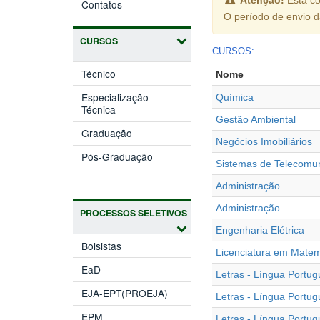
Contatos
O período de envio 
CURSOS
CURSOS:
Técnico
Nome
Especialização
Química
Técnica
Gestão Ambiental
Graduação
Negócios Imobiliários
Pós-Graduação
Sistemas de Telecomu
Administração
Administração
PROCESSOS SELETIVOS
Engenharia Elétrica
Bolsistas
Licenciatura em Matem
EaD
Letras - Língua Portu
EJA-EPT(PROEJA)
Letras - Língua Portu
EPM
Letras - Língua Portu