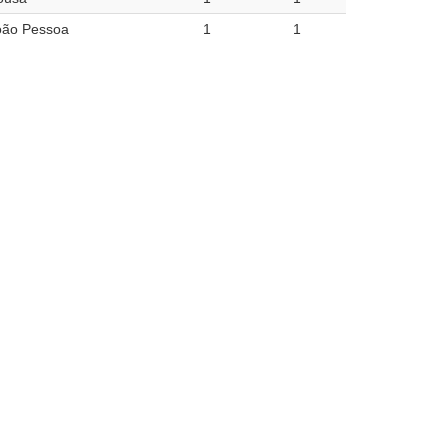
oão Pessoa
1
1