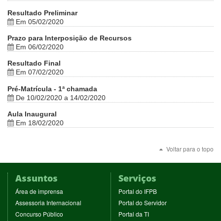
Resultado Preliminar
Em 05/02/2020
Prazo para Interposição de Recursos
Em 06/02/2020
Resultado Final
Em 07/02/2020
Pré-Matrícula - 1ª chamada
De 10/02/2020 a 14/02/2020
Aula Inaugural
Em 18/02/2020
Voltar para o topo
Assuntos
Serviços
(abre
(abre
Área de imprensa
Portal do IFPB
em
em
(abre
(abre
Assessoria Internacional
Portal do Servidor
nova
nova
em
em
(abre
(abre
Concurso Público
Portal da TI
janela)
janela)
nova
nova