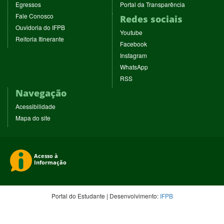
em
em
(abre
(abre
Egressos
Portal da Transparência
janela)
janela)
nova
nova
em
em
(abre
Fale Conosco
Redes sociais
janela)
janela)
nova
nova
em
(abre
Ouvidoria do IFPB
janela)
janela)
(abre
nova
Youtube
em
(abre
Reitoria Itinerante
em
janela)
(abre
nova
Facebook
em
nova
em
janela)
(abre
nova
Instagram
janela)
nova
em
janela)
(abre
WhatsApp
janela)
nova
em
(abre
RSS
janela)
nova
em
Navegação
janela)
nova
janela)
Acessibilidade
Mapa do site
Portal do Estudante | Desenvolvimento:
IFPB