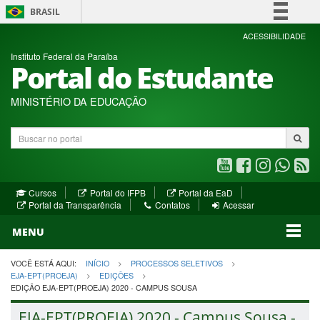
BRASIL
Simplifique!
ACESSIBILIDADE
Instituto Federal da Paraíba
Comunica BR
Portal do Estudante
Participe
Acesso à informação
MINISTÉRIO DA EDUCAÇÃO
Legislação
Buscar
Canais
no
portal
Youtube
Facebook
Instagram
WhatsA
R
(abre
(abre
(abre
(abre
(a
(abre
(abre
Cursos
Portal do IFPB
Portal da EaD
em
em
em
em
e
(abre
em
em
Portal da Transparência
Contatos
Acessar
nova
nova
nova
nova
no
em
nova
nova
nova
janela)
janela)
MENU
janela)
janela)
janela)
janela)
ja
janela)
VOCÊ ESTÁ AQUI:
INÍCIO
PROCESSOS SELETIVOS
EJA-EPT(PROEJA)
EDIÇÕES
EDIÇÃO EJA-EPT(PROEJA) 2020 - CAMPUS SOUSA
EJA-EPT(PROEJA) 2020 - Campus Sousa -