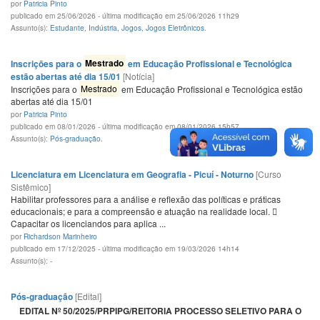
por
Patricia Pinto
publicado em 25/06/2026 - última modificação em 25/06/2026 11h29
Assunto(s):
Estudante
,
Indústria
,
Jogos
,
Jogos Eletrônicos
.
Inscrições para o
Mestrado
em Educação Profissional e Tecnológica
estão abertas até dia 15/01
[Notícia]
Inscrições para o
Mestrado
em Educação Profissional e Tecnológica estão
abertas até dia 15/01
por
Patricia Pinto
publicado em 08/01/2026 - última modificação em 08/01/2026 15h57
Assunto(s):
Pós-graduação
.
Licenciatura em Licenciatura em Geografia - Picuí - Noturno
[Curso
Sistêmico]
Habilitar professores para a análise e reflexão das políticas e práticas
educacionais; e para a compreensão e atuação na realidade local. 
Capacitar os licenciandos para aplica ...
por
Richardson Marinheiro
publicado em 17/12/2025 - última modificação em 19/03/2026 14h14
Assunto(s): -
Pós-graduação
[Edital]
EDITAL Nº 50/2025/PRPIPG/REITORIA PROCESSO SELETIVO PARA O