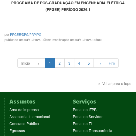
PROGRAMA DE PÓS-GRADUAÇÃO EM ENGENHARIA ELÉTRICA
(PPGEE) PERÍODO 2026.1
...
por
PPGEE/DPG/PRPIPG
publicado em 03/12/2025 - última modificação em 03/12/2025 00h00
Início
←
1
2
3
4
5
→
Fim
Voltar para o topo
Assuntos
Serviços
(abre
(abre
Área de imprensa
Portal do IFPB
em
em
(abre
(abre
Assessoria Internacional
Portal do Servidor
nova
nova
em
em
(abre
(abre
Concurso Público
Portal da TI
janela)
janela)
nova
nova
em
em
(abre
(abre
Egressos
Portal da Transparência
janela)
janela)
nova
nova
em
em