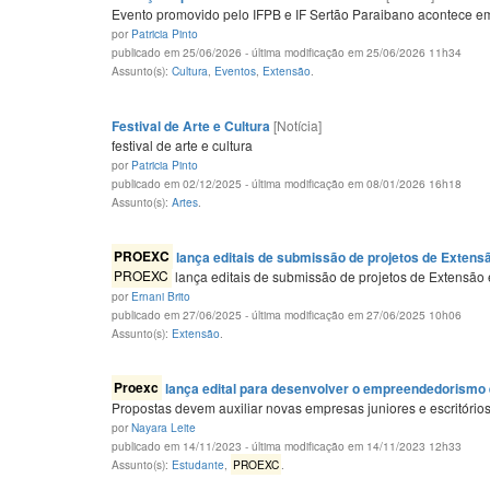
Evento promovido pelo IFPB e IF Sertão Paraibano acontece 
por
Patricia Pinto
publicado em 25/06/2026 - última modificação em 25/06/2026 11h34
Assunto(s):
Cultura
,
Eventos
,
Extensão
.
Festival de Arte e Cultura
[Notícia]
festival de arte e cultura
por
Patricia Pinto
publicado em 02/12/2025 - última modificação em 08/01/2026 16h18
Assunto(s):
Artes
.
PROEXC
lança editais de submissão de projetos de Extensã
PROEXC
lança editais de submissão de projetos de Extensão 
por
Ernani Brito
publicado em 27/06/2025 - última modificação em 27/06/2025 10h06
Assunto(s):
Extensão
.
Proexc
lança edital para desenvolver o empreendedorismo 
Propostas devem auxiliar novas empresas juniores e escritório
por
Nayara Leite
publicado em 14/11/2023 - última modificação em 14/11/2023 12h33
Assunto(s):
Estudante
,
PROEXC
.