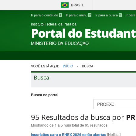
BRASIL
Ir para o conteúdo
1
Ir para o menu
2
Ir para a busca
3
Ir par
Instituto Federal da Paraíba
Portal do Estudan
MINISTÉRIO DA EDUCAÇÃO
VOCÊ ESTÁ AQUI:
INÍCIO
BUSCA
Busca
Busca no portal
95 Resultados da busca por
PR
Mostrando de 1 a 5 num total de 95 resultados
Inscrições para o ENEX 2026 estão abertas
[Notícia]