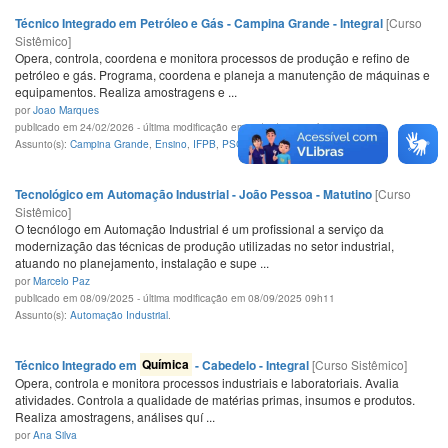
Técnico Integrado em Petróleo e Gás - Campina Grande - Integral
[Curso
Sistêmico]
Opera, controla, coordena e monitora processos de produção e refino de
petróleo e gás. Programa, coordena e planeja a manutenção de máquinas e
equipamentos. Realiza amostragens e ...
por
Joao Marques
publicado em 24/02/2026 - última modificação em 24/02/2026 09h47
Assunto(s):
Campina Grande
,
Ensino
,
IFPB
,
PSCT
.
Tecnológico em Automação Industrial - João Pessoa - Matutino
[Curso
Sistêmico]
O tecnólogo em Automação Industrial é um profissional a serviço da
modernização das técnicas de produção utilizadas no setor industrial,
atuando no planejamento, instalação e supe ...
por
Marcelo Paz
publicado em 08/09/2025 - última modificação em 08/09/2025 09h11
Assunto(s):
Automação Industrial
.
Técnico Integrado em
Química
- Cabedelo - Integral
[Curso Sistêmico]
Opera, controla e monitora processos industriais e laboratoriais. Avalia
atividades. Controla a qualidade de matérias primas, insumos e produtos.
Realiza amostragens, análises quí ...
por
Ana Silva