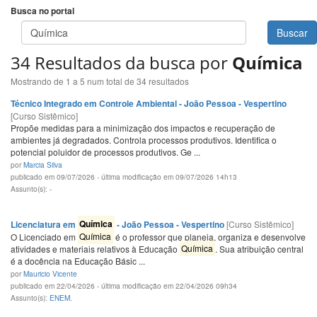
Busca no portal
Buscar
34 Resultados da busca por
Química
Mostrando de 1 a 5 num total de 34 resultados
Técnico Integrado em Controle Ambiental - João Pessoa - Vespertino
[Curso Sistêmico]
Propõe medidas para a minimização dos impactos e recuperação de
ambientes já degradados. Controla processos produtivos. Identifica o
potencial poluidor de processos produtivos. Ge ...
por
Marcia Silva
publicado em 09/07/2026 - última modificação em 09/07/2026 14h13
Assunto(s): -
Licenciatura em
Química
- João Pessoa - Vespertino
[Curso Sistêmico]
O Licenciado em
Química
é o professor que planeja, organiza e desenvolve
atividades e materiais relativos à Educação
Química
. Sua atribuição central
é a docência na Educação Básic ...
por
Mauricio Vicente
publicado em 22/04/2026 - última modificação em 22/04/2026 09h34
Assunto(s):
ENEM
.