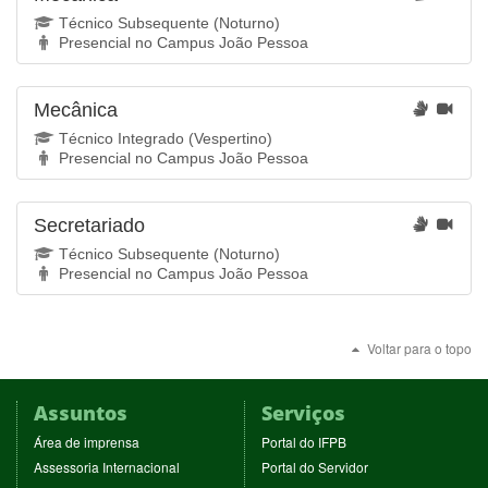
Técnico Subsequente (Noturno)
Presencial no Campus João Pessoa
Mecânica
Técnico Integrado (Vespertino)
Presencial no Campus João Pessoa
Secretariado
Técnico Subsequente (Noturno)
Presencial no Campus João Pessoa
Voltar para o topo
Assuntos
Serviços
(abre
(abre
Área de imprensa
Portal do IFPB
em
em
(abre
(abre
Assessoria Internacional
Portal do Servidor
nova
nova
em
em