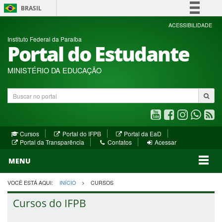
BRASIL
Simplifique!
ACESSIBILIDADE
Instituto Federal da Paraíba
Comunica BR
Portal do Estudante
Participe
Acesso à informação
MINISTÉRIO DA EDUCAÇÃO
Legislação
Buscar
Canais
no
portal
Youtube
Facebook
Instagram
WhatsA
R
(abre
(abre
(abre
(abre
(a
(abre
(abre
Cursos
Portal do IFPB
Portal da EaD
em
em
em
em
e
(abre
em
em
Portal da Transparência
Contatos
Acessar
nova
nova
nova
nova
no
em
nova
nova
nova
janela)
janela)
MENU
janela)
janela)
janela)
janela)
ja
janela)
VOCÊ ESTÁ AQUI:
INÍCIO
CURSOS
Cursos do IFPB