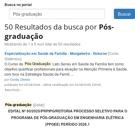
Busca no portal
Buscar
50 Resultados da busca por
Pós-
graduação
Mostrando de 1 a 5 num total de 50 resultados
Especialização em Saúde da Família - Mangabeira - Noturno
[Curso
Sistêmico]
O Curso de
Pós-Graduação
Lato Sensu em Saúde da Família tem como
objetivo qualificar profissionais para atuação na Atenção Primária à Saúde,
com foco na Estratégia Saúde da Famíli ...
por
Cecilia Oliveira
publicado em 03/08/2026 - última modificação em 03/08/2026 23h45
Assunto(s): -
Pós-graduação
[Edital]
EDITAL Nº 50/2025/PRPIPG/REITORIA PROCESSO SELETIVO PARA O
PROGRAMA DE PÓS-GRADUAÇÃO EM ENGENHARIA ELÉTRICA
(PPGEE) PERÍODO 2026.1
...