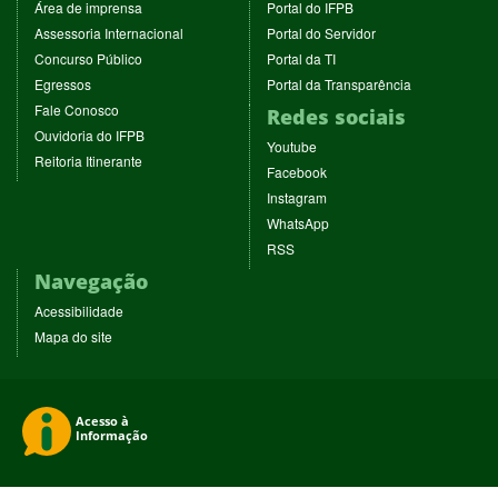
(abre
(abre
Área de imprensa
Portal do IFPB
em
em
(abre
(abre
Assessoria Internacional
Portal do Servidor
nova
nova
em
em
(abre
(abre
Concurso Público
Portal da TI
janela)
janela)
nova
nova
em
em
(abre
(abre
Egressos
Portal da Transparência
janela)
janela)
nova
nova
em
em
(abre
Fale Conosco
Redes sociais
janela)
janela)
nova
nova
em
(abre
Ouvidoria do IFPB
janela)
janela)
(abre
nova
Youtube
em
(abre
Reitoria Itinerante
em
janela)
(abre
nova
Facebook
em
nova
em
janela)
(abre
nova
Instagram
janela)
nova
em
janela)
(abre
WhatsApp
janela)
nova
em
(abre
RSS
janela)
nova
em
Navegação
janela)
nova
janela)
Acessibilidade
Mapa do site