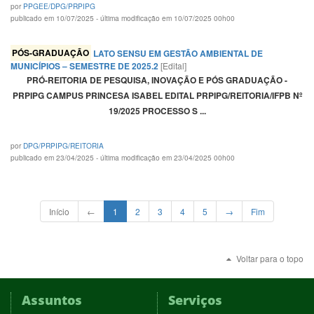
por
PPGEE/DPG/PRPIPG
publicado em 10/07/2025 - última modificação em 10/07/2025 00h00
PÓS-GRADUAÇÃO
LATO SENSU EM GESTÃO AMBIENTAL DE
MUNICÍPIOS – SEMESTRE DE 2025.2
[Edital]
PRÓ-REITORIA DE PESQUISA, INOVAÇÃO E PÓS GRADUAÇÃO -
PRPIPG CAMPUS PRINCESA ISABEL EDITAL PRPIPG/REITORIA/IFPB Nº
19/2025 PROCESSO S ...
por
DPG/PRPIPG/REITORIA
publicado em 23/04/2025 - última modificação em 23/04/2025 00h00
Início
←
1
2
3
4
5
→
Fim
Voltar para o topo
Assuntos
Serviços