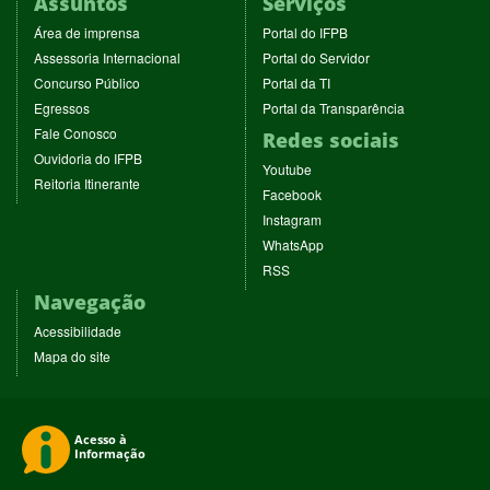
Assuntos
Serviços
(abre
(abre
Área de imprensa
Portal do IFPB
em
em
(abre
(abre
Assessoria Internacional
Portal do Servidor
nova
nova
em
em
(abre
(abre
Concurso Público
Portal da TI
janela)
janela)
nova
nova
em
em
(abre
(abre
Egressos
Portal da Transparência
janela)
janela)
nova
nova
em
em
(abre
Fale Conosco
Redes sociais
janela)
janela)
nova
nova
em
(abre
Ouvidoria do IFPB
janela)
janela)
(abre
nova
Youtube
em
(abre
Reitoria Itinerante
em
janela)
(abre
nova
Facebook
em
nova
em
janela)
(abre
nova
Instagram
janela)
nova
em
janela)
(abre
WhatsApp
janela)
nova
em
(abre
RSS
janela)
nova
em
Navegação
janela)
nova
janela)
Acessibilidade
Mapa do site