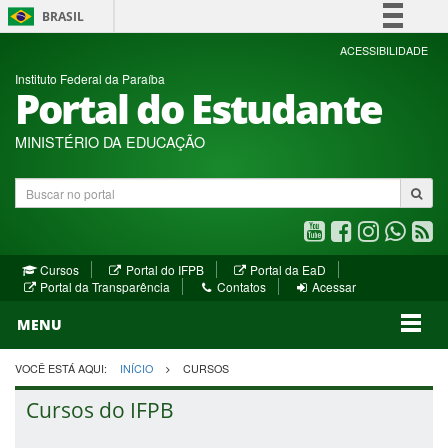
BRASIL
Simplifique!
ACESSIBILIDADE
Instituto Federal da Paraíba
Comunica BR
Portal do Estudante
Participe
Acesso à informação
MINISTÉRIO DA EDUCAÇÃO
Legislação
Buscar
Canais
no
portal
Youtube
Facebook
Instagram
WhatsA
R
(abre
(abre
(abre
(abre
(a
(abre
(abre
Cursos
Portal do IFPB
Portal da EaD
em
em
em
em
e
(abre
em
em
Portal da Transparência
Contatos
Acessar
nova
nova
nova
nova
no
em
nova
nova
nova
janela)
janela)
MENU
janela)
janela)
janela)
janela)
ja
janela)
VOCÊ ESTÁ AQUI:
INÍCIO
CURSOS
Cursos do IFPB