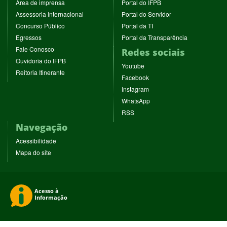
(abre
(abre
Área de imprensa
Portal do IFPB
em
em
(abre
(abre
Assessoria Internacional
Portal do Servidor
nova
nova
em
em
(abre
(abre
Concurso Público
Portal da TI
janela)
janela)
nova
nova
em
em
(abre
(abre
Egressos
Portal da Transparência
janela)
janela)
nova
nova
em
em
(abre
Fale Conosco
Redes sociais
janela)
janela)
nova
nova
em
(abre
Ouvidoria do IFPB
janela)
janela)
(abre
nova
Youtube
em
(abre
Reitoria Itinerante
em
janela)
(abre
nova
Facebook
em
nova
em
janela)
(abre
nova
Instagram
janela)
nova
em
janela)
(abre
WhatsApp
janela)
nova
em
(abre
RSS
janela)
nova
em
Navegação
janela)
nova
janela)
Acessibilidade
Mapa do site