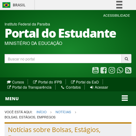
BRASIL
Simplifique!
ACESSIBILIDADE
Instituto Federal da Paraíba
Comunica BR
Portal do Estudante
Participe
Acesso à informação
MINISTÉRIO DA EDUCAÇÃO
Legislação
Buscar
Canais
no
portal
Youtube
Facebook
Instagram
WhatsA
R
(abre
(abre
(abre
(abre
(a
(abre
(abre
Cursos
Portal do IFPB
Portal da EaD
em
em
em
em
e
(abre
em
em
Portal da Transparência
Contatos
Acessar
nova
nova
nova
nova
no
em
nova
nova
nova
janela)
janela)
MENU
janela)
janela)
janela)
janela)
ja
janela)
VOCÊ ESTÁ AQUI:
INÍCIO
NOTÍCIAS
BOLSAS, ESTÁGIOS, EMPREGOS
Notícias sobre Bolsas, Estágios,