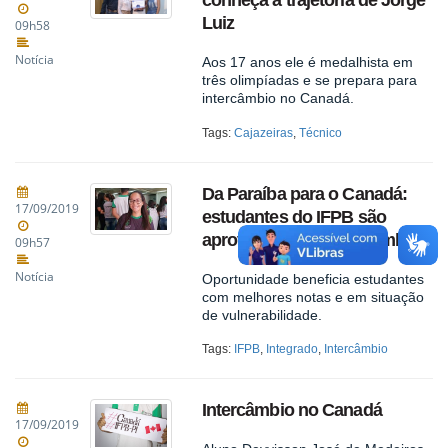
conheça a trajetória de Jorge
Luiz
09h58
Notícia
Aos 17 anos ele é medalhista em
três olimpíadas e se prepara para
intercâmbio no Canadá.
Tags:
Cajazeiras
,
Técnico
Da Paraíba para o Canadá:
17/09/2019
estudantes do IFPB são
aprovados para intercâmbio
09h57
Notícia
Oportunidade beneficia estudantes
com melhores notas e em situação
de vulnerabilidade.
Tags:
IFPB
,
Integrado
,
Intercâmbio
Intercâmbio no Canadá
17/09/2019