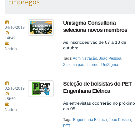
Empregos
Unisigma Consultoria
04/10/2019
seleciona novos membros
14h49
As inscrições vão de 07 a 13 de
outubro.
Notícia
Tags:
Administração
,
João Pessoa
,
Sistema para Internet
,
UniSigma
Seleção de bolsistas do PET
02/10/2019
Engenharia Elétrica
15h50
As entrevistas ocorrerão no próximo
dia 05.
Notícia
Tags:
Engenharia Elétrica
,
João Pessoa
,
PET