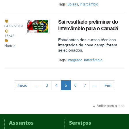
Tags:
Bolsas
,
Intercâmbio
Sai resultado preliminar do
04/09/2019
intercâmbio para o Canadá
15h43
Estudantes dos cursos técnicos
integrados de nove campi foram
Notícia
selecionados.
Tags:
Integrado
,
Intercâmbio
Início
←
3
4
5
6
7
→
Fim
Voltar para o topo
Assuntos
Serviços