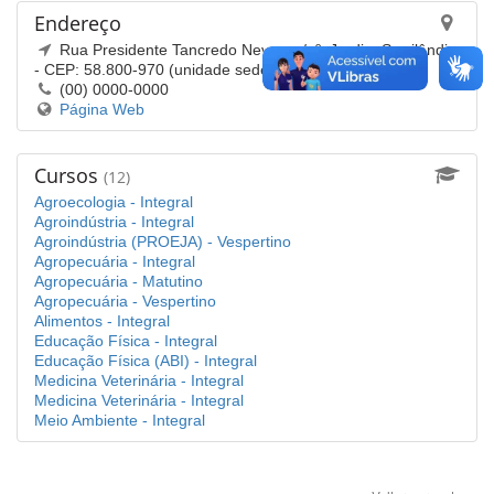
Endereço
Rua Presidente Tancredo Neves, s/nº, Jardim Sorrilândia
- CEP: 58.800-970 (unidade sede). - Sousa/PB
(00) 0000-0000
(abre
Página Web
em
nova
janela)
Cursos
(12)
Agroecologia - Integral
Agroindústria - Integral
Agroindústria (PROEJA) - Vespertino
Agropecuária - Integral
Agropecuária - Matutino
Agropecuária - Vespertino
Alimentos - Integral
Educação Física - Integral
Educação Física (ABI) - Integral
Medicina Veterinária - Integral
Medicina Veterinária - Integral
Meio Ambiente - Integral