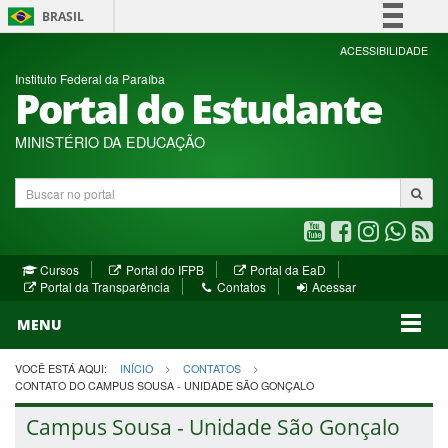
BRASIL
Simplifique!
ACESSIBILIDADE
Instituto Federal da Paraíba
Comunica BR
Portal do Estudante
Participe
Acesso à informação
MINISTÉRIO DA EDUCAÇÃO
Legislação
Buscar
Canais
no
portal
Youtube
Facebook
Instagram
WhatsA
R
(abre
(abre
(abre
(abre
(a
(abre
(abre
Cursos
Portal do IFPB
Portal da EaD
em
em
em
em
e
(abre
em
em
Portal da Transparência
Contatos
Acessar
nova
nova
nova
nova
no
em
nova
nova
nova
janela)
janela)
MENU
janela)
janela)
janela)
janela)
ja
janela)
VOCÊ ESTÁ AQUI:
INÍCIO
CONTATOS
CONTATO DO CAMPUS SOUSA - UNIDADE SÃO GONÇALO
Campus Sousa - Unidade São Gonçalo