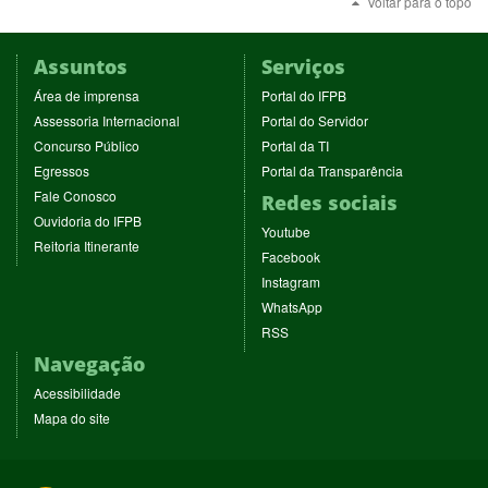
Voltar para o topo
Assuntos
Serviços
(abre
(abre
Área de imprensa
Portal do IFPB
em
em
(abre
(abre
Assessoria Internacional
Portal do Servidor
nova
nova
em
em
(abre
(abre
Concurso Público
Portal da TI
janela)
janela)
nova
nova
em
em
(abre
(abre
Egressos
Portal da Transparência
janela)
janela)
nova
nova
em
em
(abre
Fale Conosco
Redes sociais
janela)
janela)
nova
nova
em
(abre
Ouvidoria do IFPB
janela)
janela)
(abre
nova
Youtube
em
(abre
Reitoria Itinerante
em
janela)
(abre
nova
Facebook
em
nova
em
janela)
(abre
nova
Instagram
janela)
nova
em
janela)
(abre
WhatsApp
janela)
nova
em
(abre
RSS
janela)
nova
em
Navegação
janela)
nova
janela)
Acessibilidade
Mapa do site