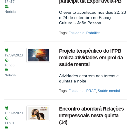
participa da ExpoFavela-PB
15h17
Notícia
O evento aconteceu nos dias 22, 23
e 24 de setembro no Espaço
Cultural - João Pessoa
Tags:
Estudante
,
Robótica
Projeto terapêutico do IFPB
19/09/2023
realiza atividades em prol da
saúde mental
16h55
Notícia
Atividades ocorrem nas terças e
quintas a noite
Tags:
Estudante
,
PRAE
,
Saúde mental
Encontro abordará Relações
13/09/2023
Interpessoais nesta quinta
(14)
11h01