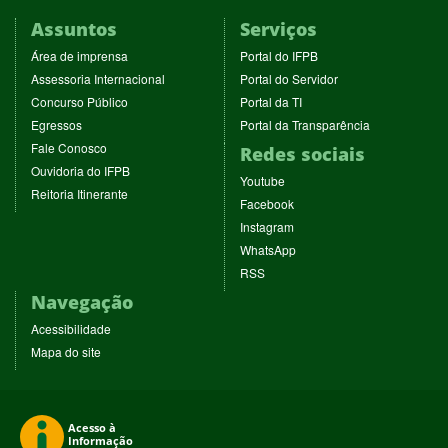
Assuntos
Serviços
(abre
(abre
Área de imprensa
Portal do IFPB
em
em
(abre
(abre
Assessoria Internacional
Portal do Servidor
nova
nova
em
em
(abre
(abre
Concurso Público
Portal da TI
janela)
janela)
nova
nova
em
em
(abre
(abre
Egressos
Portal da Transparência
janela)
janela)
nova
nova
em
em
(abre
Fale Conosco
Redes sociais
janela)
janela)
nova
nova
em
(abre
Ouvidoria do IFPB
janela)
janela)
(abre
nova
Youtube
em
(abre
Reitoria Itinerante
em
janela)
(abre
nova
Facebook
em
nova
em
janela)
(abre
nova
Instagram
janela)
nova
em
janela)
(abre
WhatsApp
janela)
nova
em
(abre
RSS
janela)
nova
em
Navegação
janela)
nova
janela)
Acessibilidade
Mapa do site